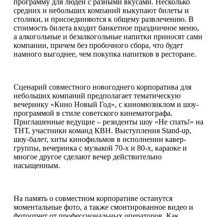
программу для людей с разными вкусами. Несколько
средних и небольших компаний выкупают билеты и
столики, и присоединяются к общему развлечению. В
стоимость билета входит банкетное праздничное меню,
а алкогольные и безалкогольные напитки приносят сами
компании, причем без пробочного сбора, что будет
намного выгоднее, чем покупка напитков в ресторане.
Сценарий совместного новогоднего корпоратива для
небольших компаний предполагает тематическую
вечеринку «Кино Новый Год», с киномюзиклом и шоу-
программой в стиле советского кинематографа.
Приглашенные ведущие – резиденты шоу «Не спать!» на
ТНТ, участники команд КВН. Выступления Stand-up,
шоу-балет, хиты кинофильмов в исполнении кавер-
группы, вечеринка с музыкой 70-х и 80-х, караоке и
многое другое сделают вечер действительно
насыщенным.
На память о совместном корпоративе останутся
моментальные фото, а также смонтированное видео и
фотоотчет от профессиональных операторов. Как