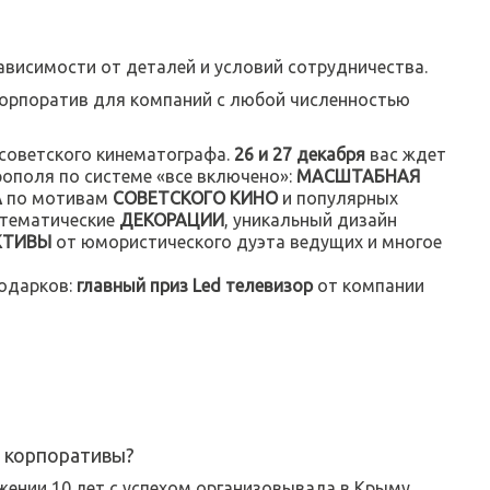
висимости от деталей и условий сотрудничества.
орпоратив для компаний с любой численностью
советского кинематографа.
26 и 27 декабря
вас ждет
ополя по системе «все включено»:
МАСШТАБНАЯ
А
по мотивам
СОВЕТСКОГО КИНО
и популярных
 тематические
ДЕКОРАЦИИ
, уникальный дизайн
КТИВЫ
от юмористического дуэта ведущих и многое
одарков:
главный приз Led телевизор
от компании
 корпоративы?
жении 10 лет с успехом организовывала в Крыму