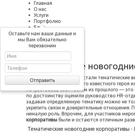
Главная
О нас
Услуги
Портфолио
Блог
Кино Новый год
Оставьте нам ваши данные и
Контакты
мы Вам обязательно
перезвоним
Тематические новогодни
Все более популярными стали тематические ве
преобразиться в какого-то известного героя 
почувствовав себя гостем из прошлого — это
по достоинству оценили руководство HR-отде
задавая определенную тематику можно не тол
укрепить связи и доверительные отношения. П
немалую роль. Впрочем, для участников меро
корпоративы
были и остаются отличным разв
Тематические новогодние корпоративы - 