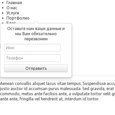
Главная
О нас
Услуги
Портфолио
Блог
Кино Новый год
Оставьте нам ваши данные и
Контакты
мы Вам обязательно
перезвоним
Gallery post format
Gallery post format
Aenean convallis aliquet lacus vitae tempus. Suspendisse acc
justo auctor id accumsan purus malesuada. Sed gravida, er
commodo, metus ante facilisis ante, a vulputate tortor velit 
ante ante, fringilla vel hendrerit at, interdum id tortor.