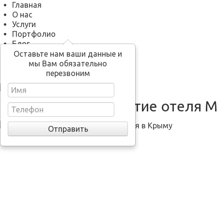
Главная
О нас
Услуги
Портфолио
Блог
Кино Новый год
Оставьте нам ваши данные и
Контакты
мы Вам обязательно
перезвоним
Грандиозное открытие отеля М