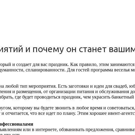
иятий и почему он станет ваши
торый и создает для вас праздник. Как правило, этим занимаютс
думанности, спланированности. Для гостей программа веселья м
любой тип мероприятия. Есть заготовки и идеи для свадеб, юби
еления и размещения, от организации питания и обслуживания до
брать, где будет проводиться праздник, чем украсить банкетный 
ом, которому вы будете звонить в любое время и советоваться, п
т и отчитается, что все идет по плану. Этим хорошее ивент-агент
рофессионалами
объявлениям или в интернете, обзванивать предложения, сравнив
в что есть.