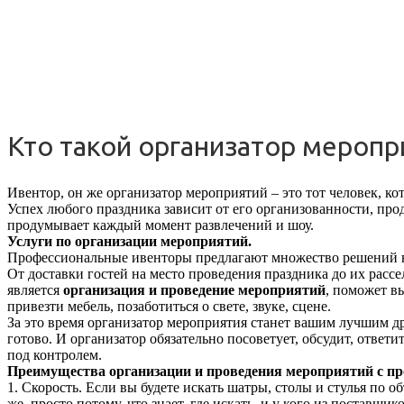
Кто такой организатор меропр
Ивентор, он же организатор мероприятий – это тот человек, ко
Успех любого праздника зависит от его организованности, про
продумывает каждый момент развлечений и шоу.
Услуги по организации мероприятий.
Профессиональные ивенторы предлагают множество решений на 
От доставки гостей на место проведения праздника до их расс
является
организация и проведение мероприятий
, поможет вы
привезти мебель, позаботиться о свете, звуке, сцене.
За это время организатор мероприятия станет вашим лучшим друг
готово. И организатор обязательно посоветует, обсудит, ответи
под контролем.
Преимущества организации и проведения мероприятий с п
1. Скорость. Если вы будете искать шатры, столы и стулья по 
же, просто потому, что знает, где искать, и у кого из поставщико