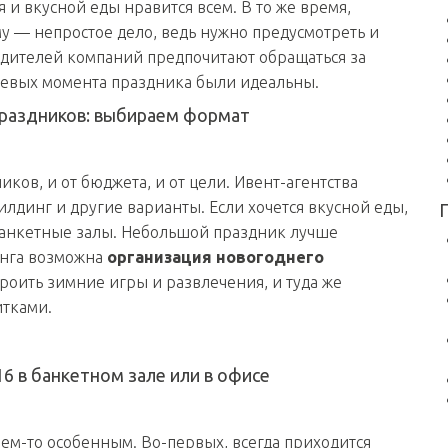
 и вкусной еды нравится всем. В то же время,
у — непростое дело, ведь нужно предусмотреть и
одителей компаний предпочитают обращаться за
чевых момента праздника были идеальны.
праздников: выбираем формат
иков, и от бюджета, и от цели. Ивент-агентства
лдинг и другие варианты. Если хочется вкусной еды,
банкетные залы. Небольшой праздник лучше
инга возможна
организация новогоднего
троить зимние игры и развлечения, и туда же
итками.
6 в банкетном зале или в офисе
чем-то особенным. Во-первых, всегда приходится