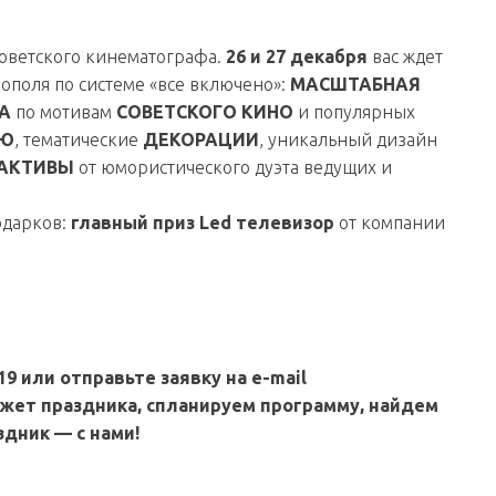
оветского кинематографа.
26 и 27 декабря
вас ждет
ополя по системе «все включено»:
МАСШТАБНАЯ
А
по мотивам
СОВЕТСКОГО КИНО
и популярных
НЮ
, тематические
ДЕКОРАЦИИ
, уникальный дизайн
АКТИВЫ
от юмористического дуэта ведущих и
одарков:
главный приз Led телевизор
от компании
9 или отправьте заявку на e-mail
джет праздника, спланируем программу, найдем
дник — с нами!