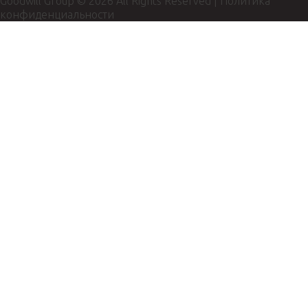
Goodwill Group © 2026 All Rights Reserved |
Политика
конфиденциальности